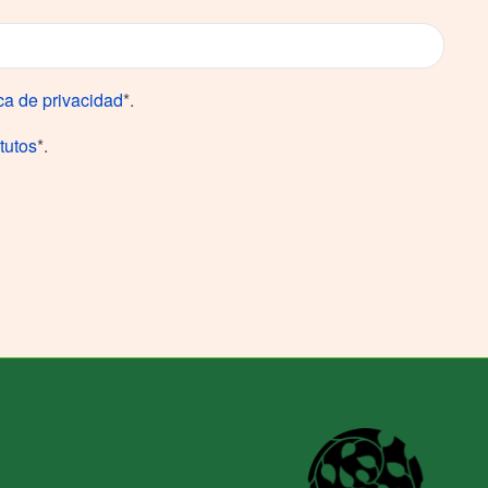
ica de privacidad
*.
tutos
*.