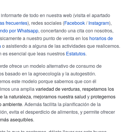
informarte de todo en nuestra web (visita el apartado
as frecuentes
), redes sociales (
Facebook
/
Instagram
),
endo por Whatsapp
, concertando una cita con nosotros,
ísicamente a nuestro punto de venta en los
horarios de
a
o asistiendo a alguna de las actividades que realicemos.
 es esencial que leas nuestros
Estatutos
.
rde ofrece un modelo alternativo de consumo de
os basado en la agroecología y la autogestión.
mos este modelo porque sabemos que con él
imos una amplia
variedad de verduras
,
respetamos los
e la naturaleza
,
mejoramos nuestra salud
y
protegemos
o ambiente
. Además facilita la planificación de la
ón, evita el desperdicio de alimentos, y permite ofrecer
 más asequibles
.
sta lo que te contamos, déjate llevar por esta buena