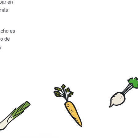
par en
 más
ucho es
lo de
y