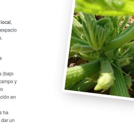
local
,
 espacio
s.
s
s (bajo
 campo y
ro
ación en
s ha
 dar un