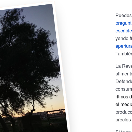
Puedes 
pregunt
escribi
yendo f
apertur
También
La Reve
aliment
Defende
consum
ritmos d
el medi
producci
precios
Si te gu