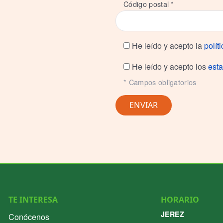
Código postal *
He leído y acepto la
polít
He leído y acepto los
esta
* Campos obligatorios
TE INTERESA
HORARIO
JEREZ
Conócenos