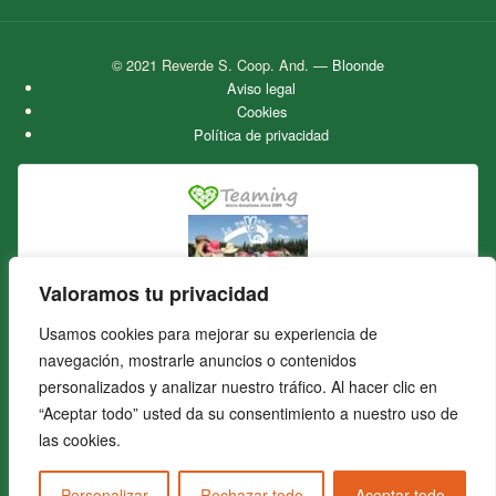
© 2021 Reverde S. Coop. And.
—
Bloonde
Aviso legal
Cookies
Política de privacidad
Valoramos tu privacidad
La Reverde Cooperativa Agroecológica
Usamos cookies para mejorar su experiencia de
Únete a nuestro grupo en Teaming
por
solo 1 €/mes
navegación, mostrarle anuncios o contenidos
¡Quiero unirme!
personalizados y analizar nuestro tráfico. Al hacer clic en
“Aceptar todo” usted da su consentimiento a nuestro uso de
las cookies.
Personalizar
Rechazar todo
Aceptar todo