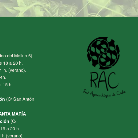
no del Molino 6)
e 18 a 20 h.
1 h. (verano).
4h.
a 15 h.
(C/ San Antón
tón
ANTA MARÍA
(C/
cción
 19 a 20 h
21h (verano).