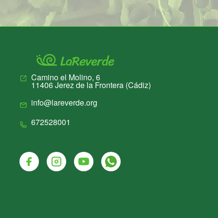
Camino el Molino, 6
11406
Jerez de la Frontera
(
Cádiz
)
info@lareverde.org
672528001
Facebook
Instagram
Youtube
Whatsapp