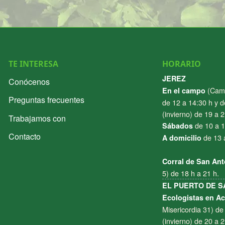
TE INTERESA
HORARIO
JEREZ
Conócenos
(Cami
En el campo
Preguntas frecuentes
de 12 a 14:30 h y d
(invierno) de 19 a 2
Trabajamos con
de 10 a 1
Sábados
Contacto
de 13 
A domicilio
Corral de San An
5) de 18 h a 21 h.
EL PUERTO DE S
Ecologistas en A
Misericordia 31) de
(invierno) de 20 a 