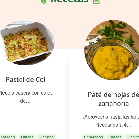
Pastel de Col
Receta casera con coles
Paté de hojas d
de…
zanahoria
¡Aprovecha hasta las hoj
Receta para 4…
nsaladas
Guisos
Harinas
Ensaladas
Guisos
Harin