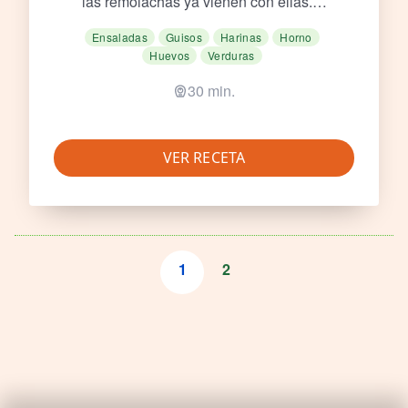
las remolachas ya vienen con ellas.…
Ensaladas
Guisos
Harinas
Horno
Huevos
Verduras
30 min.
VER RECETA
1
2